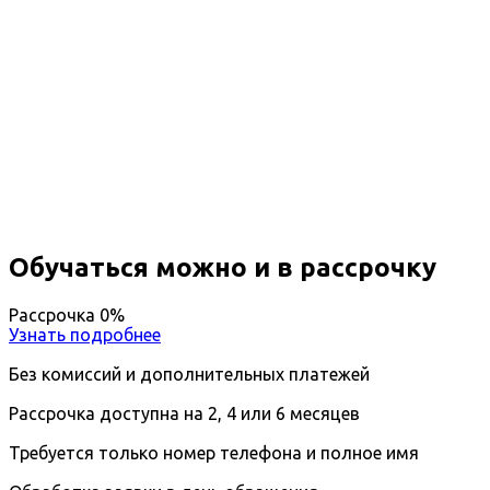
Повышение квалификации
Технология художественной
обработки материалов
Вы получите специальность - Технолог
художественной обработки материалов
Дистанционный формат обучения
Длительность обучения - 14 недель (3 мес.)
Ближайшие наборы пройдут
...
Обучаться можно и в рассрочку
Рассрочка 0%
Узнать подробнее
Без комиссий и дополнительных платежей
Рассрочка доступна на 2, 4 или 6 месяцев
Требуется только номер телефона и полное имя