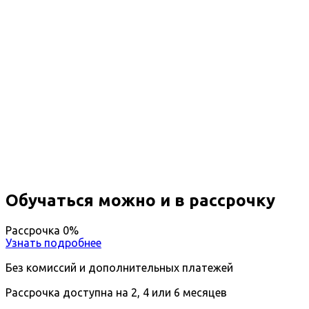
Повышение квалификации
Монтаж и техническое
обслуживание электронных
устройств
Вы получите специальность - Специалист по
монтажу и техническому обслуживанию
электронных устройств
Дистанционный формат обучения
Длительность обучения - 14 недель (3 мес.)
Ближайшие наборы пройдут
...
Обучаться можно и в рассрочку
Рассрочка 0%
Узнать подробнее
Без комиссий и дополнительных платежей
Рассрочка доступна на 2, 4 или 6 месяцев