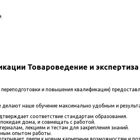
м
ации Товароведение и экспертиза 
переподготовки и повышения квалификации) предоставл
 делают наше обучение максимально удобным и результ
одтверждает соответствие стандартам образования.
 покидая дома, и совмещать с работой.
ериалам, лекциям и тестам для закрепления знаний.
ьным опытом работы.
открывает двери к новым карьерным возможностям и по