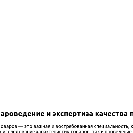
требительских товаров
ароведение и экспертиза качества 
товаров — это важная и востребованная специальность, 
к исследование характеристик товаров, так и проведение