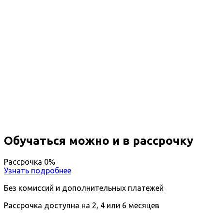
Повышение квалификации Оценка
технического состояния
общественных и промышленных
зданий
Вы получите специальность - Оценщик
технического состояния общественных и
промышленных зданий
Дистанционный формат обучения
Длительность обучения - 14 недель (3 мес.)
Ближайшие наборы пройдут
...
Обучаться можно и в рассрочку
Рассрочка 0%
Узнать подробнее
Без комиссий и дополнительных платежей
Рассрочка доступна на 2, 4 или 6 месяцев