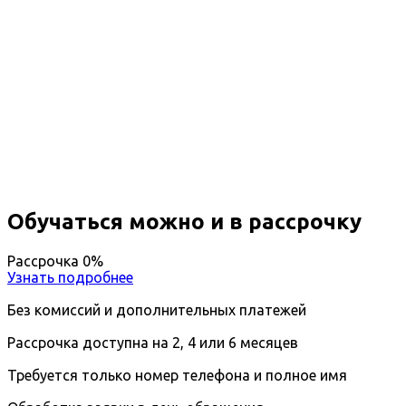
Повышение квалификации
Экономика и управление в сфере
культуры, образования и науки
Вы получите специальность - Менеджер в сфере
культуры, образования и науки
Дистанционный формат обучения
Длительность обучения - 14 недель (3 мес.)
Ближайшие наборы пройдут
...
Обучаться можно и в рассрочку
Рассрочка 0%
Узнать подробнее
Без комиссий и дополнительных платежей
Рассрочка доступна на 2, 4 или 6 месяцев
Требуется только номер телефона и полное имя