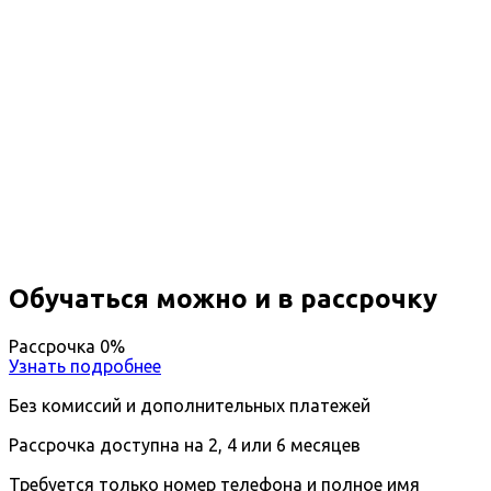
Повышение квалификации
Экономика и управление
туризмом и гостиничным
хозяйством
Вы получите специальность - Специалист в сфере
туризма и гостеприимства
Дистанционный формат обучения
Длительность обучения - 14 недель (3 мес.)
Ближайшие наборы пройдут
...
Обучаться можно и в рассрочку
Рассрочка 0%
Узнать подробнее
Без комиссий и дополнительных платежей
Рассрочка доступна на 2, 4 или 6 месяцев
Требуется только номер телефона и полное имя